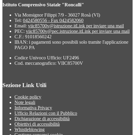
Istituto Comprensivo Statale "Roncalli"
Via Monsignor Filippi 7/9 - 36027 Rosà (VI)
Tel:
0424580556 - Fax 0424582060
Email:
viic85700v@istruzione.it
Link per inviare una mail
PEC:
viic85700v@pec.istruzione.it
Link per inviare una mail
C.F.: 91018560242
IBAN: i pagamenti sono possibili solo tramite l'applicazione
PAGO PA
Codice Univoco Ufficio: UF2496
Cod. meccanografico: VIIC85700V
Sezione Link Utili
Cookie policy
Note legali
Informativa Privacy
Ufficio Relazioni con il Pubblico
Dichiarazione di accessibilità
Obiettivi di accessibilità
Whistleblowing
Gestione consensi cookie