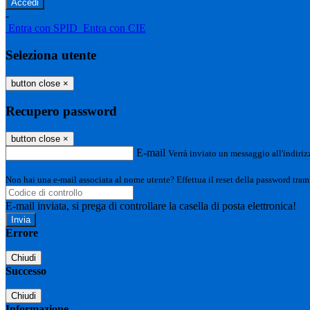
-
Entra con SPID
Entra con CIE
Seleziona utente
button close
×
Recupero password
button close
×
E-mail
Verrà inviato un messaggio all'indirizz
Non hai una e-mail associata al nome utente? Effettua il reset della password tram
E-mail inviata, si prega di controllare la casella di posta elettronica!
Errore
Chiudi
Successo
Chiudi
Informazione