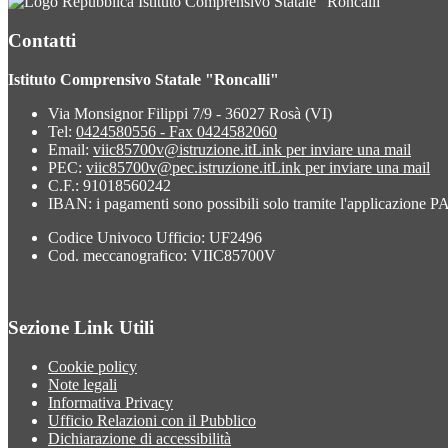
Istituto Comprensivo Statale "Roncalli"
Contatti
Istituto Comprensivo Statale "Roncalli"
Via Monsignor Filippi 7/9 - 36027 Rosà (VI)
Tel:
0424580556 - Fax 0424582060
Email:
viic85700v@istruzione.it
Link per inviare una mail
PEC:
viic85700v@pec.istruzione.it
Link per inviare una mail
C.F.: 91018560242
IBAN: i pagamenti sono possibili solo tramite l'applicazione
Codice Univoco Ufficio: UF2496
Cod. meccanografico: VIIC85700V
Sezione Link Utili
Cookie policy
Note legali
Informativa Privacy
Ufficio Relazioni con il Pubblico
Dichiarazione di accessibilità