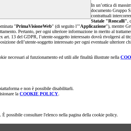
In un’ottica di massim
documento Gruppo Spag
contrattuali intercor
Statale "Roncalli"
, 
ominata "
PrimaVisioneWeb
" (di seguito l’"
Applicazione
"), mentre G
attamento. Pertanto, per ogni ulteriore informazione in merito al trattame
 ex art. 13 del GDPR, l’utente-soggetto interessato dovrà rivolgersi al tito
sizione dell’utente-soggetto interessato per ogni eventuale ulteriore ch
kie necessari al funzionamento ed utili alle finalità illustrate nella
COO
attaforma e non è possibile disabilitarli.
isionare la
COOKIE POLICY
.
 È possibile consultare l'elenco nella pagina della cookie policy.