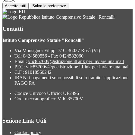
Accetta tutti
Salva le preferenze
Istituto Comprensivo Statale "Roncalli"
Contatti
Istituto Comprensivo Statale "Roncalli"
Via Monsignor Filippi 7/9 - 36027 Rosà (VI)
Tel:
0424580556 - Fax 0424582060
Email:
viic85700v@istruzione.it
Link per inviare una mail
PEC:
viic85700v@pec.istruzione.it
Link per inviare una mail
C.F.: 91018560242
IBAN: i pagamenti sono possibili solo tramite l'applicazione
PAGO PA
Codice Univoco Ufficio: UF2496
Cod. meccanografico: VIIC85700V
Sezione Link Utili
Cookie policy