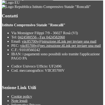
Istituto Comprensivo Statale "Roncalli"
Contatti
Istituto Comprensivo Statale "Roncalli"
Via Monsignor Filippi 7/9 - 36027 Rosà (VI)
Tel:
0424580556 - Fax 0424582060
Email:
viic85700v@istruzione.it
Link per inviare una mail
PEC:
viic85700v@pec.istruzione.it
Link per inviare una mail
C.F.: 91018560242
IBAN: i pagamenti sono possibili solo tramite l'applicazione
PAGO PA
Codice Univoco Ufficio: UF2496
Cod. meccanografico: VIIC85700V
Sezione Link Utili
Cookie policy
Note legali
Informativa Privacy