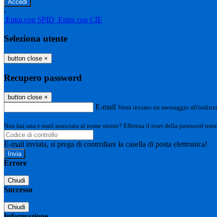
-
Entra con SPID
Entra con CIE
Seleziona utente
button close
×
Recupero password
button close
×
E-mail
Verrà inviato un messaggio all'indirizz
Non hai una e-mail associata al nome utente? Effettua il reset della password tram
E-mail inviata, si prega di controllare la casella di posta elettronica!
Errore
Chiudi
Successo
Chiudi
Informazione