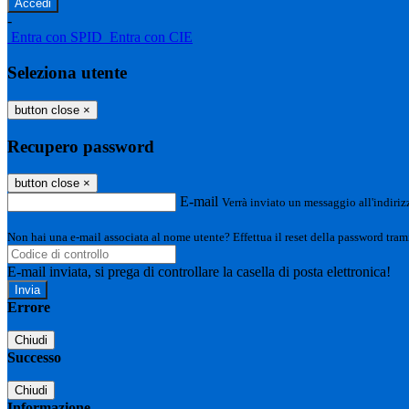
-
Entra con SPID
Entra con CIE
Seleziona utente
button close
×
Recupero password
button close
×
E-mail
Verrà inviato un messaggio all'indirizz
Non hai una e-mail associata al nome utente? Effettua il reset della password tram
E-mail inviata, si prega di controllare la casella di posta elettronica!
Errore
Chiudi
Successo
Chiudi
Informazione