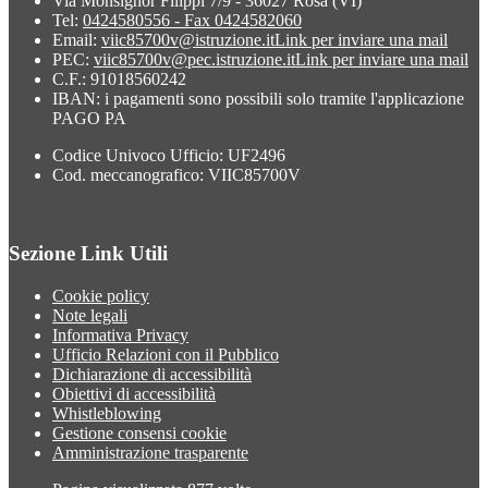
Via Monsignor Filippi 7/9 - 36027 Rosà (VI)
Tel:
0424580556 - Fax 0424582060
Email:
viic85700v@istruzione.it
Link per inviare una mail
PEC:
viic85700v@pec.istruzione.it
Link per inviare una mail
C.F.: 91018560242
IBAN: i pagamenti sono possibili solo tramite l'applicazione
PAGO PA
Codice Univoco Ufficio: UF2496
Cod. meccanografico: VIIC85700V
Sezione Link Utili
Cookie policy
Note legali
Informativa Privacy
Ufficio Relazioni con il Pubblico
Dichiarazione di accessibilità
Obiettivi di accessibilità
Whistleblowing
Gestione consensi cookie
Amministrazione trasparente