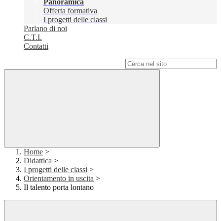
Panoramica
Offerta formativa
I progetti delle classi
Parlano di noi
C.T.I.
Contatti
Campo di ricerca per le pagine del sito
Home
>
Didattica
>
I progetti delle classi
>
Orientamento in uscita
>
Il talento porta lontano