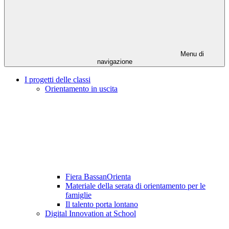
Menu di
navigazione
I progetti delle classi
Orientamento in uscita
Fiera BassanOrienta
Materiale della serata di orientamento per le
famiglie
Il talento porta lontano
Digital Innovation at School