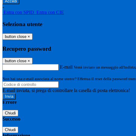
-
Entra con SPID
Entra con CIE
Seleziona utente
button close
×
Recupero password
button close
×
E-mail
Verrà inviato un messaggio all'indirizz
Non hai una e-mail associata al nome utente? Effettua il reset della password tram
E-mail inviata, si prega di controllare la casella di posta elettronica!
Errore
Chiudi
Successo
Chiudi
Informazione