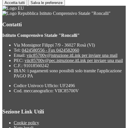
Accetta tutti
Salva le preferenze
Istituto Comprensivo Statale "Roncalli"
Contatti
Istituto Comprensivo Statale "Roncalli"
Via Monsignor Filippi 7/9 - 36027 Rosà (VI)
Tel:
0424580556 - Fax 0424582060
Email:
viic85700v@istruzione.it
Link per inviare una mail
PEC:
viic85700v@pec.istruzione.it
Link per inviare una mail
C.F.: 91018560242
IBAN: i pagamenti sono possibili solo tramite l'applicazione
PAGO PA
Codice Univoco Ufficio: UF2496
Cod. meccanografico: VIIC85700V
Sezione Link Utili
Cookie policy
Note legali