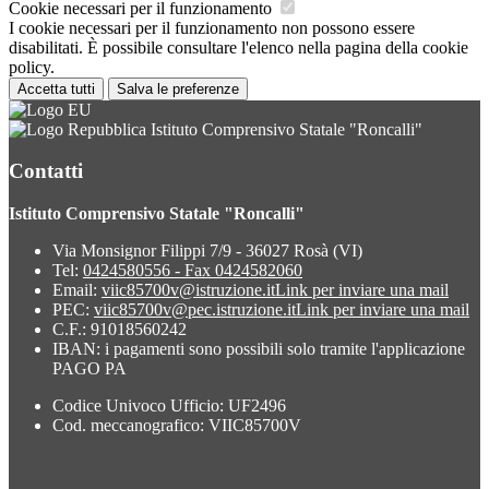
Cookie necessari per il funzionamento
I cookie necessari per il funzionamento non possono essere
disabilitati. È possibile consultare l'elenco nella pagina della cookie
policy.
Accetta tutti
Salva le preferenze
Istituto Comprensivo Statale "Roncalli"
Contatti
Istituto Comprensivo Statale "Roncalli"
Via Monsignor Filippi 7/9 - 36027 Rosà (VI)
Tel:
0424580556 - Fax 0424582060
Email:
viic85700v@istruzione.it
Link per inviare una mail
PEC:
viic85700v@pec.istruzione.it
Link per inviare una mail
C.F.: 91018560242
IBAN: i pagamenti sono possibili solo tramite l'applicazione
PAGO PA
Codice Univoco Ufficio: UF2496
Cod. meccanografico: VIIC85700V