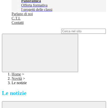
Panoramica
Offerta formativa
I progetti delle classi
Parlano di noi
C.T.I.
Contatti
Campo di ricerca per le pagine del sito
Home
>
Novità
>
Le notizie
Le notizie