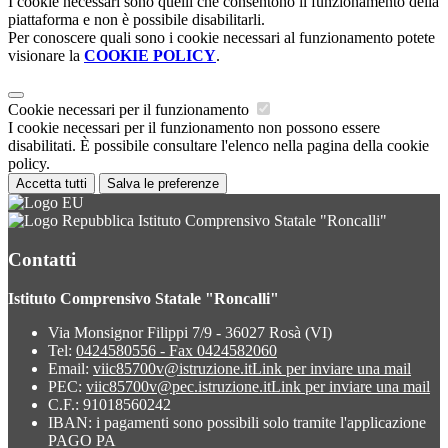
I cookie necessari sono quelli che consentono il funzionamento della
piattaforma e non è possibile disabilitarli.
Per conoscere quali sono i cookie necessari al funzionamento potete
visionare la
COOKIE POLICY
.
Cookie necessari per il funzionamento
I cookie necessari per il funzionamento non possono essere
disabilitati. È possibile consultare l'elenco nella pagina della cookie
policy.
Accetta tutti
Salva le preferenze
Istituto Comprensivo Statale "Roncalli"
Contatti
Istituto Comprensivo Statale "Roncalli"
Via Monsignor Filippi 7/9 - 36027 Rosà (VI)
Tel:
0424580556 - Fax 0424582060
Email:
viic85700v@istruzione.it
Link per inviare una mail
PEC:
viic85700v@pec.istruzione.it
Link per inviare una mail
C.F.: 91018560242
IBAN: i pagamenti sono possibili solo tramite l'applicazione
PAGO PA