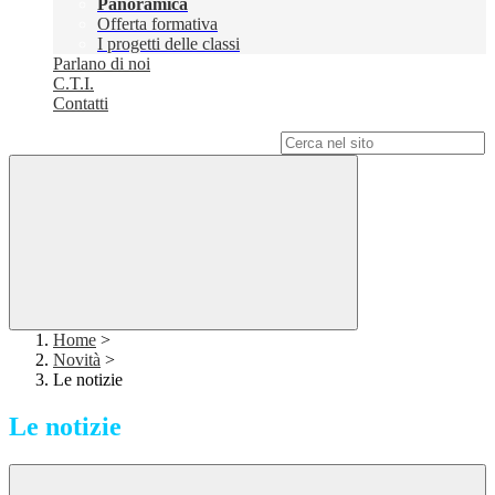
Panoramica
Offerta formativa
I progetti delle classi
Parlano di noi
C.T.I.
Contatti
Campo di ricerca per le pagine del sito
Home
>
Novità
>
Le notizie
Le notizie