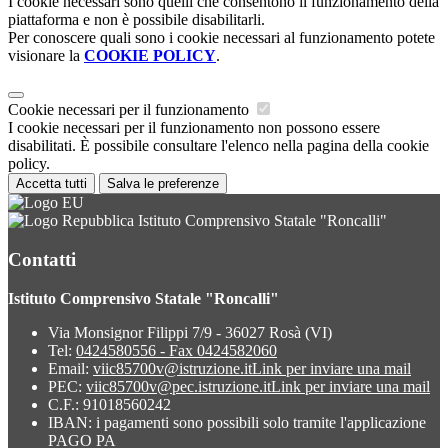
I cookie necessari sono quelli che consentono il funzionamento della
piattaforma e non è possibile disabilitarli.
Per conoscere quali sono i cookie necessari al funzionamento potete
visionare la
COOKIE POLICY
.
Cookie necessari per il funzionamento
I cookie necessari per il funzionamento non possono essere
disabilitati. È possibile consultare l'elenco nella pagina della cookie
policy.
Accetta tutti
Salva le preferenze
Istituto Comprensivo Statale "Roncalli"
Contatti
Istituto Comprensivo Statale "Roncalli"
Via Monsignor Filippi 7/9 - 36027 Rosà (VI)
Tel:
0424580556 - Fax 0424582060
Email:
viic85700v@istruzione.it
Link per inviare una mail
PEC:
viic85700v@pec.istruzione.it
Link per inviare una mail
C.F.: 91018560242
IBAN: i pagamenti sono possibili solo tramite l'applicazione
PAGO PA