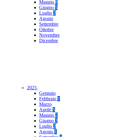
Maggio
8
Giugno
5
Luglio
2
Agosto
Settembre
Ottobre
Novembre
Dicembre
2025
Gennaio
Febbraio
1
Marzo
Aprile
5
Maggio
2
Giugno
2
Luglio
2
Agosto
1