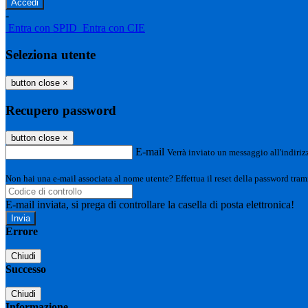
-
Entra con SPID
Entra con CIE
Seleziona utente
button close
×
Recupero password
button close
×
E-mail
Verrà inviato un messaggio all'indirizz
Non hai una e-mail associata al nome utente? Effettua il reset della password tram
E-mail inviata, si prega di controllare la casella di posta elettronica!
Errore
Chiudi
Successo
Chiudi
Informazione