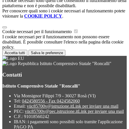
I cookie necessari sono quelli che consentono il funzionamento della
piattaforma e non è possibile disabilitarli.
Per conoscere quali sono i cookie necessari al funzionamento potete
visionare la
COOKIE POLICY
.
Cookie necessari per il funzionamento
I cookie necessari per il funzionamento non possono essere
disabilitati. È possibile consultare l'elenco nella pagina della cookie
policy.
Accetta tutti
Salva le preferenze
Istituto Comprensivo Statale "Roncalli"
Contatti
Istituto Comprensivo Statale "Roncalli"
Via Monsignor Filippi 7/9 - 36027 Rosà (VI)
Tel:
0424580556 - Fax 0424582060
Email:
viic85700v@istruzione.it
Link per inviare una mail
PEC:
viic85700v@pec.istruzione.it
Link per inviare una mail
C.F.: 91018560242
IBAN: i pagamenti sono possibili solo tramite l'applicazione
PAGO PA