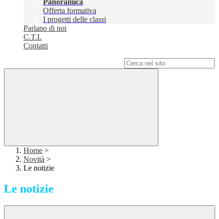
Panoramica
Offerta formativa
I progetti delle classi
Parlano di noi
C.T.I.
Contatti
Campo di ricerca per le pagine del sito
Home
>
Novità
>
Le notizie
Le notizie