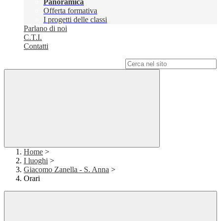
Panoramica
Offerta formativa
I progetti delle classi
Parlano di noi
C.T.I.
Contatti
Campo di ricerca per le pagine del sito
Home
>
I luoghi
>
Giacomo Zanella - S. Anna
>
Orari