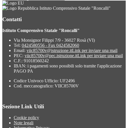
Istituto Comprensivo Statale "Roncalli"
Contatti
Istituto Comprensivo Statale "Roncalli"
Via Monsignor Filippi 7/9 - 36027 Rosà (VI)
Tel:
0424580556 - Fax 0424582060
Email:
viic85700v@istruzione.it
Link per inviare una mail
PEC:
viic85700v@pec.istruzione.it
Link per inviare una mail
C.F.: 91018560242
IBAN: i pagamenti sono possibili solo tramite l'applicazione
PAGO PA
Codice Univoco Ufficio: UF2496
Cod. meccanografico: VIIC85700V
Sezione Link Utili
Cookie policy
Note legali
Informativa Privacy