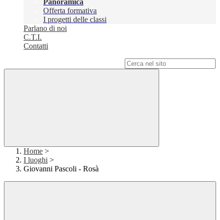
Panoramica
Offerta formativa
I progetti delle classi
Parlano di noi
C.T.I.
Contatti
Campo di ricerca per le pagine del sito
Home
>
I luoghi
>
Giovanni Pascoli - Rosà