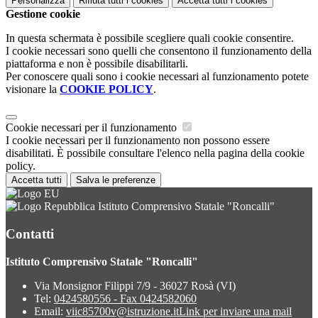
Personalizza
Rifiuta tutti
i cookies
Accetta tutti
i cookies
Gestione cookie
In questa schermata è possibile scegliere quali cookie consentire.
I cookie necessari sono quelli che consentono il funzionamento della
piattaforma e non è possibile disabilitarli.
Per conoscere quali sono i cookie necessari al funzionamento potete
visionare la
COOKIE POLICY
.
Cookie necessari per il funzionamento
I cookie necessari per il funzionamento non possono essere
disabilitati. È possibile consultare l'elenco nella pagina della cookie
policy.
Accetta tutti
Salva le preferenze
Istituto Comprensivo Statale "Roncalli"
Contatti
Istituto Comprensivo Statale "Roncalli"
Via Monsignor Filippi 7/9 - 36027 Rosà (VI)
Tel:
0424580556 - Fax 0424582060
Email:
viic85700v@istruzione.it
Link per inviare una mail