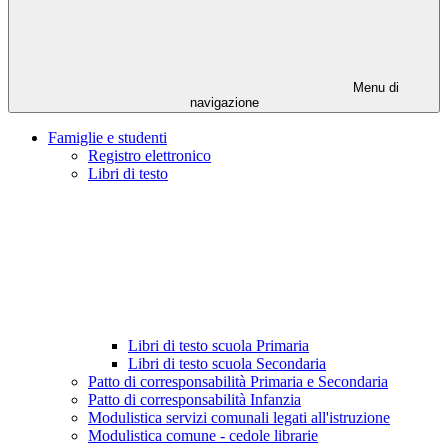
Menu di
navigazione
Famiglie e studenti
Registro elettronico
Libri di testo
Libri di testo scuola Primaria
Libri di testo scuola Secondaria
Patto di corresponsabilità Primaria e Secondaria
Patto di corresponsabilità Infanzia
Modulistica servizi comunali legati all'istruzione
Modulistica comune - cedole librarie