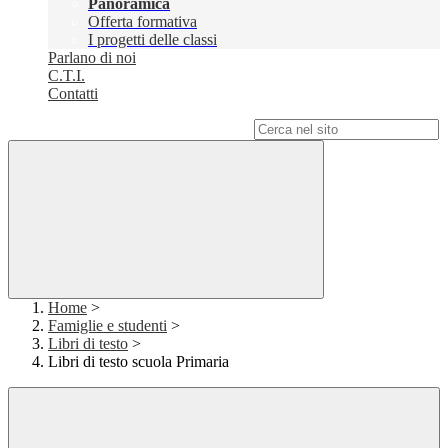
Panoramica
Offerta formativa
I progetti delle classi
Parlano di noi
C.T.I.
Contatti
Campo di ricerca per le pagine del sito
Home
>
Famiglie e studenti
>
Libri di testo
>
Libri di testo scuola Primaria