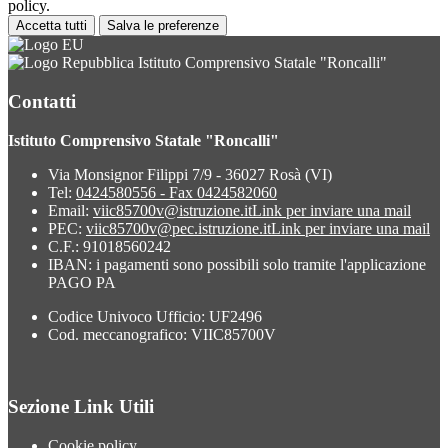
policy.
Accetta tutti
Salva le preferenze
Istituto Comprensivo Statale "Roncalli"
Contatti
Istituto Comprensivo Statale "Roncalli"
Via Monsignor Filippi 7/9 - 36027 Rosà (VI)
Tel:
0424580556 - Fax 0424582060
Email:
viic85700v@istruzione.it
Link per inviare una mail
PEC:
viic85700v@pec.istruzione.it
Link per inviare una mail
C.F.: 91018560242
IBAN: i pagamenti sono possibili solo tramite l'applicazione
PAGO PA
Codice Univoco Ufficio: UF2496
Cod. meccanografico: VIIC85700V
Sezione Link Utili
Cookie policy