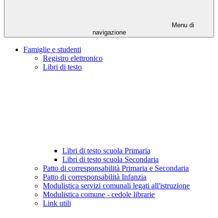
Menu di
navigazione
Famiglie e studenti
Registro elettronico
Libri di testo
Libri di testo scuola Primaria
Libri di testo scuola Secondaria
Patto di corresponsabilità Primaria e Secondaria
Patto di corresponsabilità Infanzia
Modulistica servizi comunali legati all'istruzione
Modulistica comune - cedole librarie
Link utili