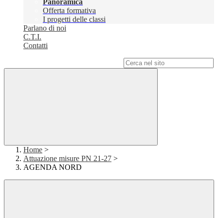
Panoramica
Offerta formativa
I progetti delle classi
Parlano di noi
C.T.I.
Contatti
Campo di ricerca per le pagine del sito
Home
>
Attuazione misure PN 21-27
>
AGENDA NORD