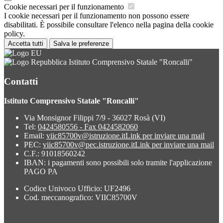
Cookie necessari per il funzionamento
I cookie necessari per il funzionamento non possono essere
disabilitati. È possibile consultare l'elenco nella pagina della cookie
policy.
Accetta tutti
Salva le preferenze
Istituto Comprensivo Statale "Roncalli"
Contatti
Istituto Comprensivo Statale "Roncalli"
Via Monsignor Filippi 7/9 - 36027 Rosà (VI)
Tel:
0424580556 - Fax 0424582060
Email:
viic85700v@istruzione.it
Link per inviare una mail
PEC:
viic85700v@pec.istruzione.it
Link per inviare una mail
C.F.: 91018560242
IBAN: i pagamenti sono possibili solo tramite l'applicazione
PAGO PA
Codice Univoco Ufficio: UF2496
Cod. meccanografico: VIIC85700V