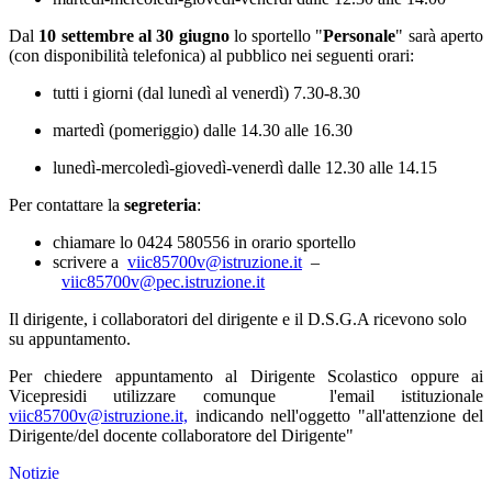
Dal
10
settembre al 30 giugno
lo sportello "
Personale
" sarà aperto
(con disponibilità telefonica) al pubblico nei seguenti orari:
tutti i giorni (dal lunedì al venerdì) 7.30-8.30
martedì (pomeriggio) dalle 14.30 alle 16.30
lunedì-mercoledì-giovedì-venerdì dalle 12.30 alle 14.15
Per contattare la
segreteria
:
chiamare lo 0424 580556 in orario sportello
scrivere a
viic85700v@istruzione.it
–
viic85700v@pec.istruzione.it
Il dirigente, i collaboratori del dirigente e il D.S.G.A ricevono solo
su appuntamento.
Per chiedere appuntamento al Dirigente Scolastico oppure ai
Vicepresidi utilizzare comunque l'email istituzionale
viic85700v@istruzione.it,
indicando nell'oggetto "all'attenzione del
Dirigente/del docente collaboratore del Dirigente"
Notizie