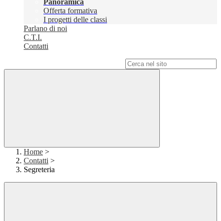
Panoramica
Offerta formativa
I progetti delle classi
Parlano di noi
C.T.I.
Contatti
Campo di ricerca per le pagine del sito
Home
>
Contatti
>
Segreteria