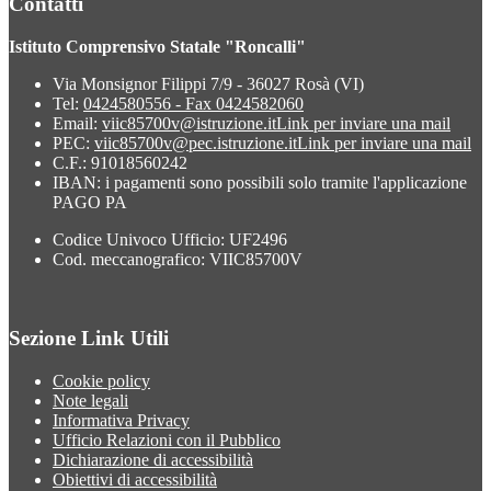
Contatti
Istituto Comprensivo Statale "Roncalli"
Via Monsignor Filippi 7/9 - 36027 Rosà (VI)
Tel:
0424580556 - Fax 0424582060
Email:
viic85700v@istruzione.it
Link per inviare una mail
PEC:
viic85700v@pec.istruzione.it
Link per inviare una mail
C.F.: 91018560242
IBAN: i pagamenti sono possibili solo tramite l'applicazione
PAGO PA
Codice Univoco Ufficio: UF2496
Cod. meccanografico: VIIC85700V
Sezione Link Utili
Cookie policy
Note legali
Informativa Privacy
Ufficio Relazioni con il Pubblico
Dichiarazione di accessibilità
Obiettivi di accessibilità