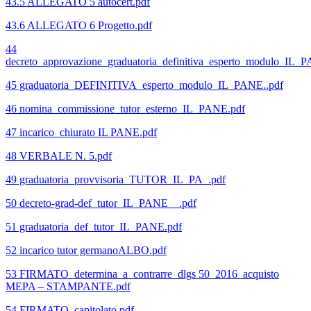
43.5 ALLEGATO 5 autocert.pdf
43.6 ALLEGATO 6 Progetto.pdf
44
decreto_approvazione_graduatoria_definitiva_esperto_modulo_IL_
45 graduatoria_DEFINITIVA_esperto_modulo_IL_PANE..pdf
46 nomina_commissione_tutor_esterno_IL_PANE.pdf
47 incarico_chiurato IL PANE.pdf
48 VERBALE N. 5.pdf
49 graduatoria_provvisoria_TUTOR_IL_PA_.pdf
50 decreto-grad-def_tutor_IL_PANE__.pdf
51 graduatoria_def_tutor_IL_PANE.pdf
52 incarico tutor germanoALBO.pdf
53 FIRMATO_determina_a_contrarre_dlgs 50_2016_acquisto
MEPA – STAMPANTE.pdf
54 FIRMATO_capitolato.pdf