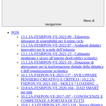
Menu di
navigazione
PON
13.1.3A-FESRPON-VE-2022-89 - Edugreen:
laboratori di sostenibilità per il primo ciclo
13.1.5A-FESRPON-VE-2022-87 - Ambienti didattici
innovativi per le scuole dell’infanzia
13.1.1A-FESRPON-VE-2021-23 - Cablaggio
strutturato e sicuro all’interno degli edifici scolastici
13.1.2A-FESRPON-VE-2021-10 - Dotazione di
attrezzature per la trasformazione digitale della didattica
e dell’organizzazione scolastica
10.1.1A-FSEPON-VE-2021-137 - SVILUPPARE
PENSIERO CREATIVO E CRITICO / 10.2.2A-
FSEPON-VE-2021-165 - SKILLS ? LOADING ...
10.8.6A-FESRPON-VE-2020-104 - DAD SMART
per tutti
10.2.2A-FSEPON-VE-2017-197 - CONOSCENZE E
COMPETENZE A PORTATA DI TUTTI
10.8.1.A3-FESRPON-VE-2015-118 - Nuova didattica