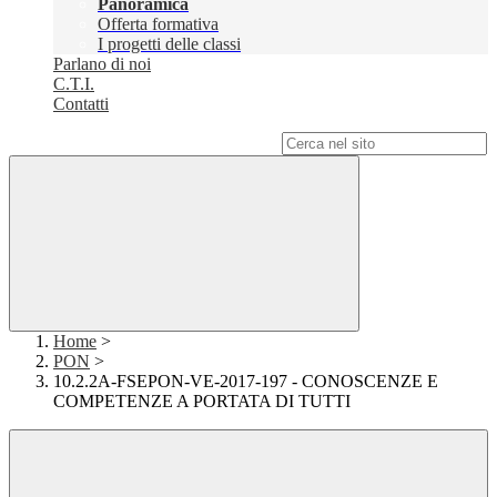
Panoramica
Offerta formativa
I progetti delle classi
Parlano di noi
C.T.I.
Contatti
Campo di ricerca per le pagine del sito
Home
>
PON
>
10.2.2A-FSEPON-VE-2017-197 - CONOSCENZE E
COMPETENZE A PORTATA DI TUTTI