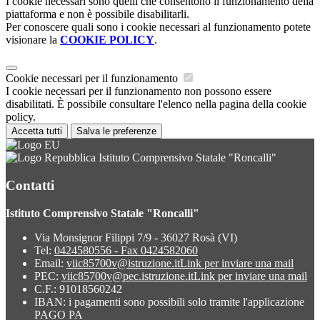
I cookie necessari sono quelli che consentono il funzionamento della
piattaforma e non è possibile disabilitarli.
Per conoscere quali sono i cookie necessari al funzionamento potete
visionare la
COOKIE POLICY
.
Cookie necessari per il funzionamento
I cookie necessari per il funzionamento non possono essere
disabilitati. È possibile consultare l'elenco nella pagina della cookie
policy.
Accetta tutti
Salva le preferenze
Istituto Comprensivo Statale "Roncalli"
Contatti
Istituto Comprensivo Statale "Roncalli"
Via Monsignor Filippi 7/9 - 36027 Rosà (VI)
Tel:
0424580556 - Fax 0424582060
Email:
viic85700v@istruzione.it
Link per inviare una mail
PEC:
viic85700v@pec.istruzione.it
Link per inviare una mail
C.F.: 91018560242
IBAN: i pagamenti sono possibili solo tramite l'applicazione
PAGO PA