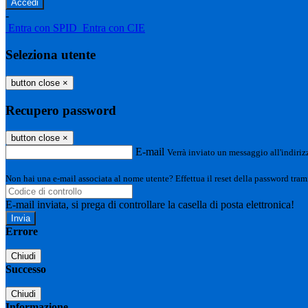
-
Entra con SPID
Entra con CIE
Seleziona utente
button close
×
Recupero password
button close
×
E-mail
Verrà inviato un messaggio all'indirizz
Non hai una e-mail associata al nome utente? Effettua il reset della password tram
E-mail inviata, si prega di controllare la casella di posta elettronica!
Errore
Chiudi
Successo
Chiudi
Informazione