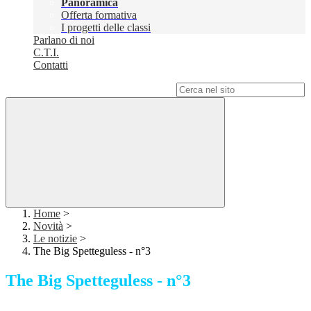
Panoramica
Offerta formativa
I progetti delle classi
Parlano di noi
C.T.I.
Contatti
Campo di ricerca per le pagine del sito
Home
>
Novità
>
Le notizie
>
The Big Spetteguless - n°3
The Big Spetteguless - n°3