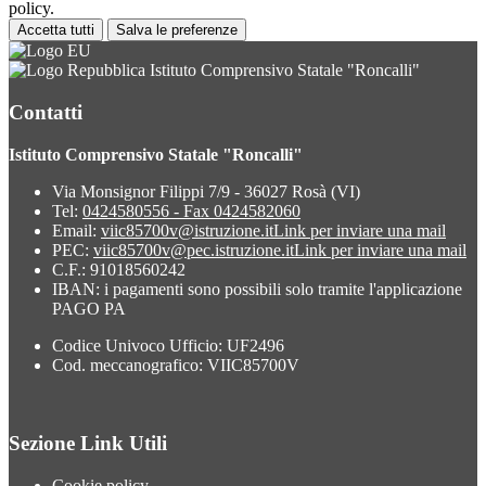
policy.
Accetta tutti
Salva le preferenze
Istituto Comprensivo Statale "Roncalli"
Contatti
Istituto Comprensivo Statale "Roncalli"
Via Monsignor Filippi 7/9 - 36027 Rosà (VI)
Tel:
0424580556 - Fax 0424582060
Email:
viic85700v@istruzione.it
Link per inviare una mail
PEC:
viic85700v@pec.istruzione.it
Link per inviare una mail
C.F.: 91018560242
IBAN: i pagamenti sono possibili solo tramite l'applicazione
PAGO PA
Codice Univoco Ufficio: UF2496
Cod. meccanografico: VIIC85700V
Sezione Link Utili
Cookie policy