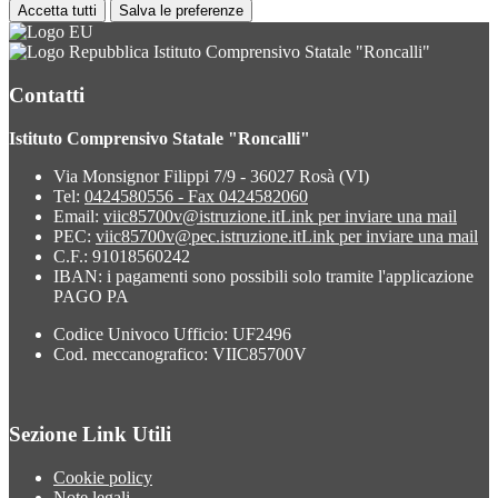
Accetta tutti
Salva le preferenze
Istituto Comprensivo Statale "Roncalli"
Contatti
Istituto Comprensivo Statale "Roncalli"
Via Monsignor Filippi 7/9 - 36027 Rosà (VI)
Tel:
0424580556 - Fax 0424582060
Email:
viic85700v@istruzione.it
Link per inviare una mail
PEC:
viic85700v@pec.istruzione.it
Link per inviare una mail
C.F.: 91018560242
IBAN: i pagamenti sono possibili solo tramite l'applicazione
PAGO PA
Codice Univoco Ufficio: UF2496
Cod. meccanografico: VIIC85700V
Sezione Link Utili
Cookie policy
Note legali