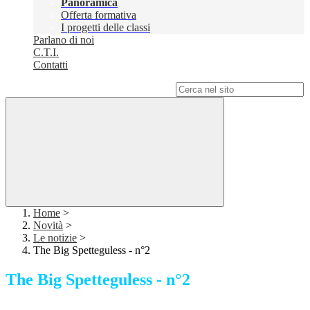
Panoramica
Offerta formativa
I progetti delle classi
Parlano di noi
C.T.I.
Contatti
Campo di ricerca per le pagine del sito
Home
>
Novità
>
Le notizie
>
The Big Spetteguless - n°2
The Big Spetteguless - n°2