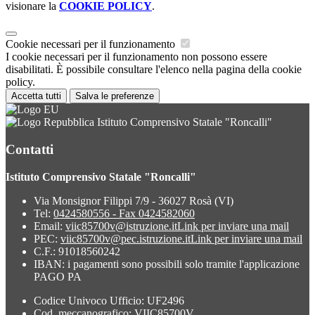
visionare la
COOKIE POLICY
.
Cookie necessari per il funzionamento
I cookie necessari per il funzionamento non possono essere
disabilitati. È possibile consultare l'elenco nella pagina della cookie
policy.
Accetta tutti
Salva le preferenze
Istituto Comprensivo Statale "Roncalli"
Contatti
Istituto Comprensivo Statale "Roncalli"
Via Monsignor Filippi 7/9 - 36027 Rosà (VI)
Tel:
0424580556 - Fax 0424582060
Email:
viic85700v@istruzione.it
Link per inviare una mail
PEC:
viic85700v@pec.istruzione.it
Link per inviare una mail
C.F.: 91018560242
IBAN: i pagamenti sono possibili solo tramite l'applicazione
PAGO PA
Codice Univoco Ufficio: UF2496
Cod. meccanografico: VIIC85700V