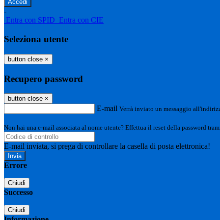
-
Entra con SPID
Entra con CIE
Seleziona utente
button close
×
Recupero password
button close
×
E-mail
Verrà inviato un messaggio all'indirizz
Non hai una e-mail associata al nome utente? Effettua il reset della password tram
E-mail inviata, si prega di controllare la casella di posta elettronica!
Errore
Chiudi
Successo
Chiudi
Informazione