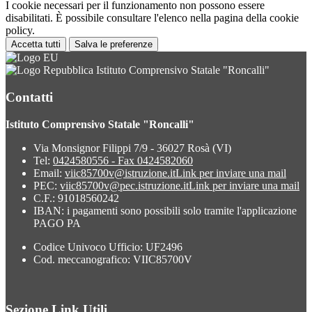
I cookie necessari per il funzionamento non possono essere
disabilitati. È possibile consultare l'elenco nella pagina della cookie
policy.
Accetta tutti
Salva le preferenze
Istituto Comprensivo Statale "Roncalli"
Contatti
Istituto Comprensivo Statale "Roncalli"
Via Monsignor Filippi 7/9 - 36027 Rosà (VI)
Tel:
0424580556 - Fax 0424582060
Email:
viic85700v@istruzione.it
Link per inviare una mail
PEC:
viic85700v@pec.istruzione.it
Link per inviare una mail
C.F.: 91018560242
IBAN: i pagamenti sono possibili solo tramite l'applicazione
PAGO PA
Codice Univoco Ufficio: UF2496
Cod. meccanografico: VIIC85700V
Sezione Link Utili