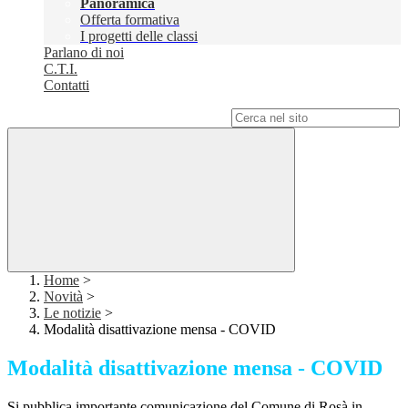
Panoramica
Offerta formativa
I progetti delle classi
Parlano di noi
C.T.I.
Contatti
Campo di ricerca per le pagine del sito
Home
>
Novità
>
Le notizie
>
Modalità disattivazione mensa - COVID
Modalità disattivazione mensa - COVID
Si pubblica importante comunicazione del Comune di Rosà in