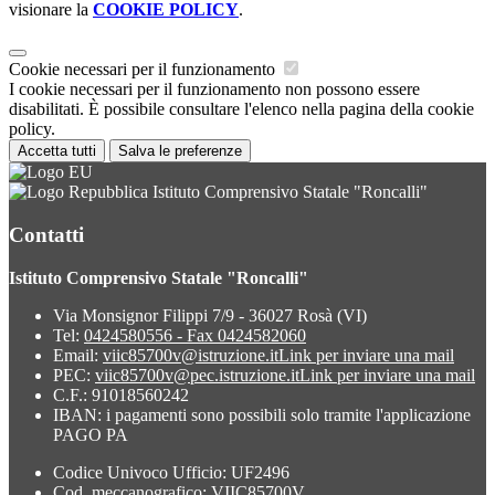
visionare la
COOKIE POLICY
.
Cookie necessari per il funzionamento
I cookie necessari per il funzionamento non possono essere
disabilitati. È possibile consultare l'elenco nella pagina della cookie
policy.
Accetta tutti
Salva le preferenze
Istituto Comprensivo Statale "Roncalli"
Contatti
Istituto Comprensivo Statale "Roncalli"
Via Monsignor Filippi 7/9 - 36027 Rosà (VI)
Tel:
0424580556 - Fax 0424582060
Email:
viic85700v@istruzione.it
Link per inviare una mail
PEC:
viic85700v@pec.istruzione.it
Link per inviare una mail
C.F.: 91018560242
IBAN: i pagamenti sono possibili solo tramite l'applicazione
PAGO PA
Codice Univoco Ufficio: UF2496
Cod. meccanografico: VIIC85700V