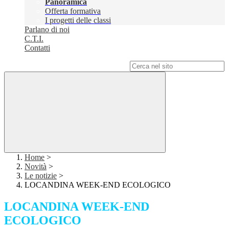
Panoramica
Offerta formativa
I progetti delle classi
Parlano di noi
C.T.I.
Contatti
Campo di ricerca per le pagine del sito
Home
>
Novità
>
Le notizie
>
LOCANDINA WEEK-END ECOLOGICO
LOCANDINA WEEK-END
ECOLOGICO