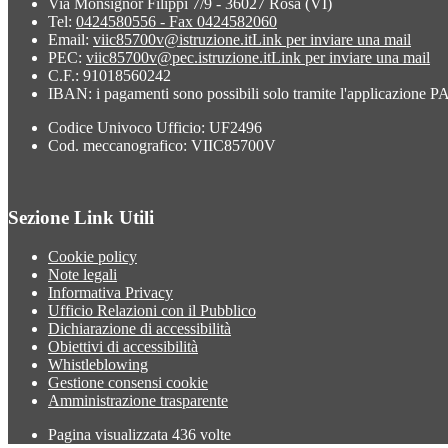
Via Monsignor Filippi 7/9 - 36027 Rosà (VI)
Tel:
0424580556 - Fax 0424582060
Email:
viic85700v@istruzione.it
Link per inviare una mail
PEC:
viic85700v@pec.istruzione.it
Link per inviare una mail
C.F.: 91018560242
IBAN: i pagamenti sono possibili solo tramite l'applicazione
Codice Univoco Ufficio: UF2496
Cod. meccanografico: VIIC85700V
Sezione Link Utili
Cookie policy
Note legali
Informativa Privacy
Ufficio Relazioni con il Pubblico
Dichiarazione di accessibilità
Obiettivi di accessibilità
Whistleblowing
Gestione consensi cookie
Amministrazione trasparente
Pagina visualizzata
436
volte