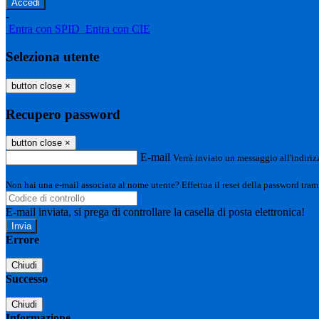
-
Entra con SPID
Entra con CIE
Seleziona utente
button close
×
Recupero password
button close
×
E-mail
Verrà inviato un messaggio all'indirizz
Non hai una e-mail associata al nome utente? Effettua il reset della password tram
E-mail inviata, si prega di controllare la casella di posta elettronica!
Errore
Chiudi
Successo
Chiudi
Informazione