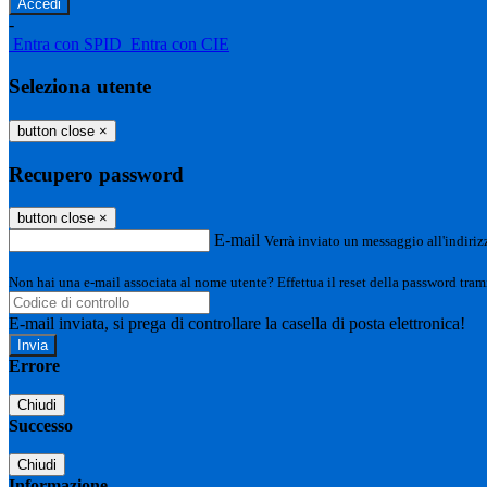
-
Entra con SPID
Entra con CIE
Seleziona utente
button close
×
Recupero password
button close
×
E-mail
Verrà inviato un messaggio all'indirizz
Non hai una e-mail associata al nome utente? Effettua il reset della password tram
E-mail inviata, si prega di controllare la casella di posta elettronica!
Errore
Chiudi
Successo
Chiudi
Informazione