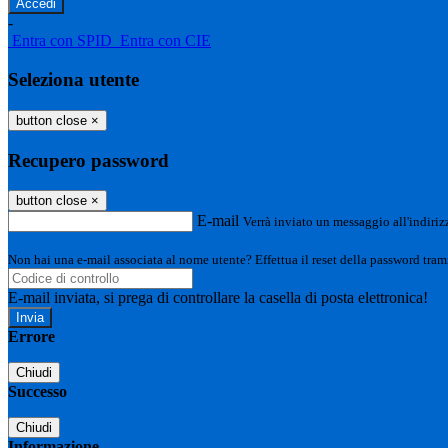
-
Entra con SPID
Entra con CIE
Seleziona utente
button close
×
Recupero password
button close
×
E-mail
Verrà inviato un messaggio all'indirizz
Non hai una e-mail associata al nome utente? Effettua il reset della password tram
E-mail inviata, si prega di controllare la casella di posta elettronica!
Errore
Chiudi
Successo
Chiudi
Informazione