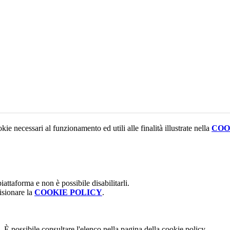
kie necessari al funzionamento ed utili alle finalità illustrate nella
COO
attaforma e non è possibile disabilitarli.
isionare la
COOKIE POLICY
.
 È possibile consultare l'elenco nella pagina della cookie policy.