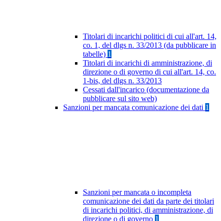
Titolari di incarichi politici di cui all'art. 14,
co. 1, del dlgs n. 33/2013 (da pubblicare in
tabelle)
1
Titolari di incarichi di amministrazione, di
direzione o di governo di cui all'art. 14, co.
1-bis, del dlgs n. 33/2013
Cessati dall'incarico (documentazione da
pubblicare sul sito web)
Sanzioni per mancata comunicazione dei dati
1
Sanzioni per mancata o incompleta
comunicazione dei dati da parte dei titolari
di incarichi politici, di amministrazione, di
direzione o di governo
1