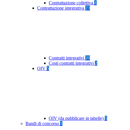
Contrattazione collettiva
1
Contrattazione integrativa
23
Contratti integrativi
20
Costi contratti integrativi
2
OIV
5
OIV (da pubblicare in tabelle)
5
Bandi di concorso
1