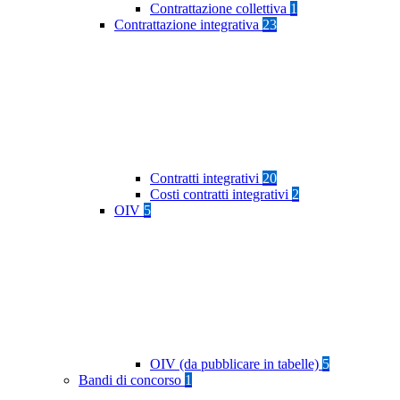
Contrattazione collettiva
1
Contrattazione integrativa
23
Contratti integrativi
20
Costi contratti integrativi
2
OIV
5
OIV (da pubblicare in tabelle)
5
Bandi di concorso
1