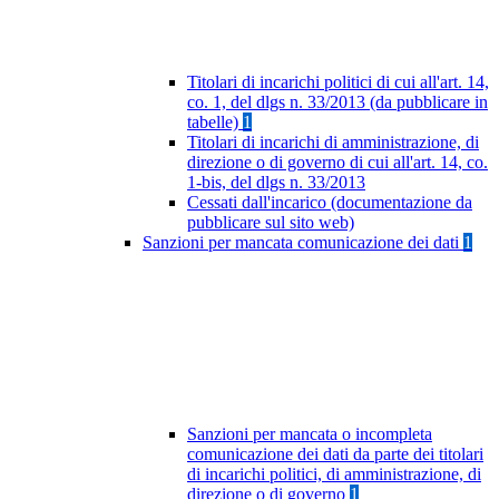
Titolari di incarichi politici di cui all'art. 14,
co. 1, del dlgs n. 33/2013 (da pubblicare in
tabelle)
1
Titolari di incarichi di amministrazione, di
direzione o di governo di cui all'art. 14, co.
1-bis, del dlgs n. 33/2013
Cessati dall'incarico (documentazione da
pubblicare sul sito web)
Sanzioni per mancata comunicazione dei dati
1
Sanzioni per mancata o incompleta
comunicazione dei dati da parte dei titolari
di incarichi politici, di amministrazione, di
direzione o di governo
1