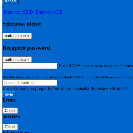
-
Entra con SPID
Entra con CIE
Seleziona utente
button close
×
Recupero password
button close
×
E-mail
Verrà inviato un messaggio all'indirizz
Non hai una e-mail associata al nome utente? Effettua il reset della password tram
E-mail inviata, si prega di controllare la casella di posta elettronica!
Errore
Chiudi
Successo
Chiudi
Informazione