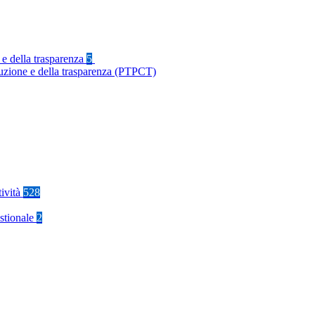
 e della trasparenza
5
ruzione e della trasparenza (PTPCT)
tività
528
stionale
2