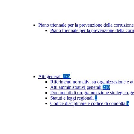
Piano triennale per la prevenzione della corruzione
Piano triennale per la prevenzione della cor
Atti generali
776
Riferimenti normativi su organizzazione e at
Atti amministrativi generali
210
Documenti di programmazione strategico-ge
Statuti e leggi regionali
1
Codice disciplinare e codice di condotta
5