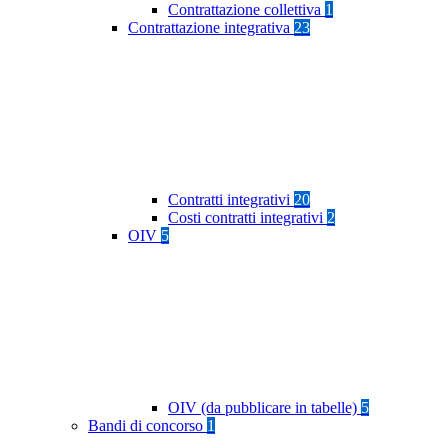
Contrattazione collettiva
1
Contrattazione integrativa
23
Contratti integrativi
20
Costi contratti integrativi
2
OIV
5
OIV (da pubblicare in tabelle)
5
Bandi di concorso
1