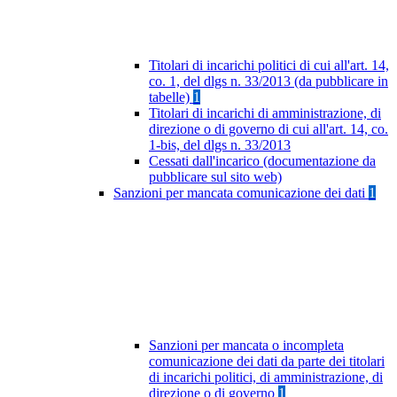
Titolari di incarichi politici di cui all'art. 14,
co. 1, del dlgs n. 33/2013 (da pubblicare in
tabelle)
1
Titolari di incarichi di amministrazione, di
direzione o di governo di cui all'art. 14, co.
1-bis, del dlgs n. 33/2013
Cessati dall'incarico (documentazione da
pubblicare sul sito web)
Sanzioni per mancata comunicazione dei dati
1
Sanzioni per mancata o incompleta
comunicazione dei dati da parte dei titolari
di incarichi politici, di amministrazione, di
direzione o di governo
1