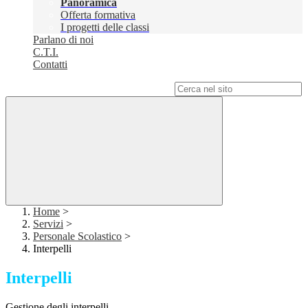
Panoramica
Offerta formativa
I progetti delle classi
Parlano di noi
C.T.I.
Contatti
Campo di ricerca per le pagine del sito
Home
>
Servizi
>
Personale Scolastico
>
Interpelli
Interpelli
Gestione degli interpelli