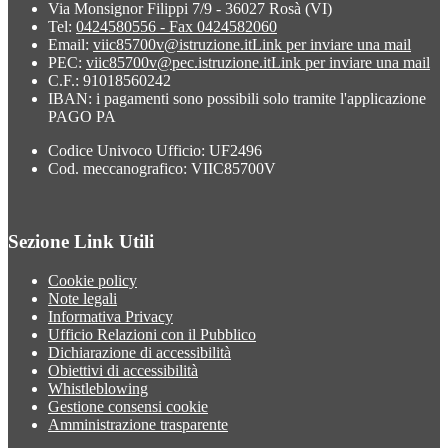
Via Monsignor Filippi 7/9 - 36027 Rosà (VI)
Tel:
0424580556 - Fax 0424582060
Email:
viic85700v@istruzione.it
Link per inviare una mail
PEC:
viic85700v@pec.istruzione.it
Link per inviare una mail
C.F.: 91018560242
IBAN: i pagamenti sono possibili solo tramite l'applicazione
PAGO PA
Codice Univoco Ufficio: UF2496
Cod. meccanografico: VIIC85700V
Sezione Link Utili
Cookie policy
Note legali
Informativa Privacy
Ufficio Relazioni con il Pubblico
Dichiarazione di accessibilità
Obiettivi di accessibilità
Whistleblowing
Gestione consensi cookie
Amministrazione trasparente