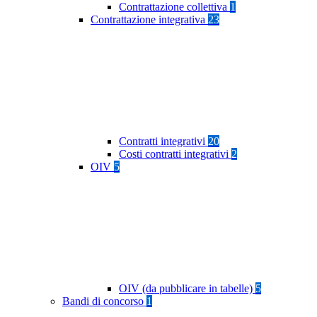
Contrattazione collettiva
1
Contrattazione integrativa
23
Contratti integrativi
20
Costi contratti integrativi
2
OIV
5
OIV (da pubblicare in tabelle)
5
Bandi di concorso
1