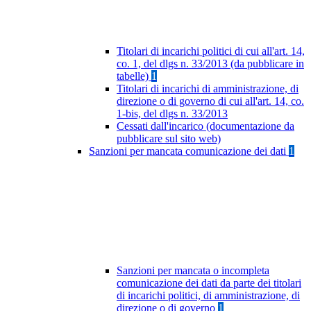
Titolari di incarichi politici di cui all'art. 14,
co. 1, del dlgs n. 33/2013 (da pubblicare in
tabelle)
1
Titolari di incarichi di amministrazione, di
direzione o di governo di cui all'art. 14, co.
1-bis, del dlgs n. 33/2013
Cessati dall'incarico (documentazione da
pubblicare sul sito web)
Sanzioni per mancata comunicazione dei dati
1
Sanzioni per mancata o incompleta
comunicazione dei dati da parte dei titolari
di incarichi politici, di amministrazione, di
direzione o di governo
1