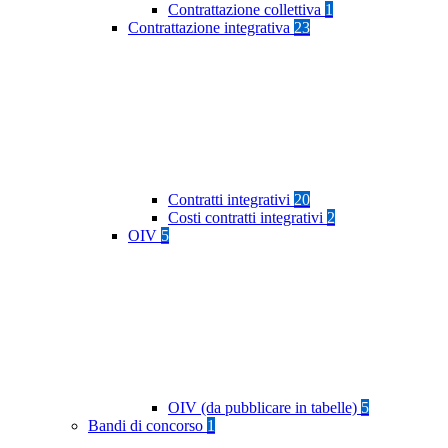
Contrattazione collettiva
1
Contrattazione integrativa
23
Contratti integrativi
20
Costi contratti integrativi
2
OIV
5
OIV (da pubblicare in tabelle)
5
Bandi di concorso
1