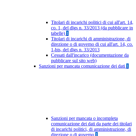
Titolari di incarichi politici di cui all'art. 14,
co. 1, del dlgs n. 33/2013 (da pubblicare in
tabelle)
1
Titolari di incarichi di amministrazione, di
direzione o di governo di cui all'art. 14, co.
1-bis, del dlgs n. 33/2013
Cessati dall'incarico (documentazione da
pubblicare sul sito web)
Sanzioni per mancata comunicazione dei dati
1
Sanzioni per mancata o incompleta
comunicazione dei dati da parte dei titolari
di incarichi politici, di amministrazione, di
direzione o di governo
1