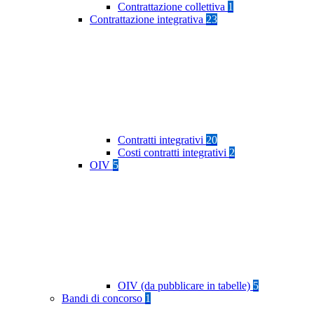
Contrattazione collettiva
1
Contrattazione integrativa
23
Contratti integrativi
20
Costi contratti integrativi
2
OIV
5
OIV (da pubblicare in tabelle)
5
Bandi di concorso
1