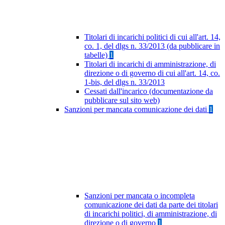
Titolari di incarichi politici di cui all'art. 14,
co. 1, del dlgs n. 33/2013 (da pubblicare in
tabelle)
1
Titolari di incarichi di amministrazione, di
direzione o di governo di cui all'art. 14, co.
1-bis, del dlgs n. 33/2013
Cessati dall'incarico (documentazione da
pubblicare sul sito web)
Sanzioni per mancata comunicazione dei dati
1
Sanzioni per mancata o incompleta
comunicazione dei dati da parte dei titolari
di incarichi politici, di amministrazione, di
direzione o di governo
1