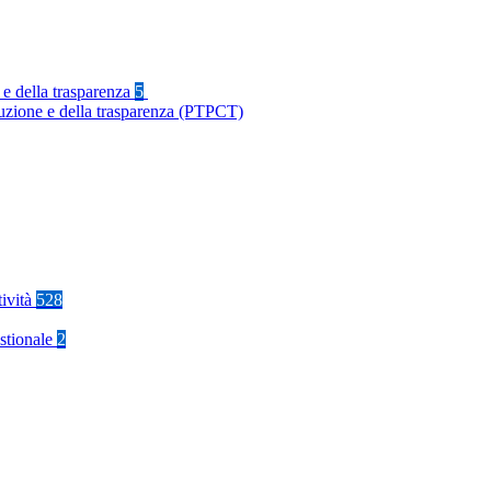
 e della trasparenza
5
ruzione e della trasparenza (PTPCT)
tività
528
stionale
2