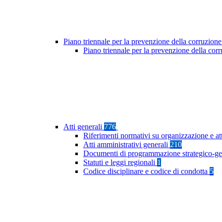
Piano triennale per la prevenzione della corruzione
Piano triennale per la prevenzione della cor
Atti generali
776
Riferimenti normativi su organizzazione e at
Atti amministrativi generali
210
Documenti di programmazione strategico-ge
Statuti e leggi regionali
1
Codice disciplinare e codice di condotta
5