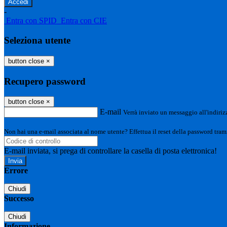
-
Entra con SPID
Entra con CIE
Seleziona utente
button close
×
Recupero password
button close
×
E-mail
Verrà inviato un messaggio all'indirizz
Non hai una e-mail associata al nome utente? Effettua il reset della password tram
E-mail inviata, si prega di controllare la casella di posta elettronica!
Errore
Chiudi
Successo
Chiudi
Informazione